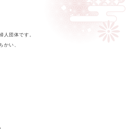
教婦人団体です。
ちかい、
、