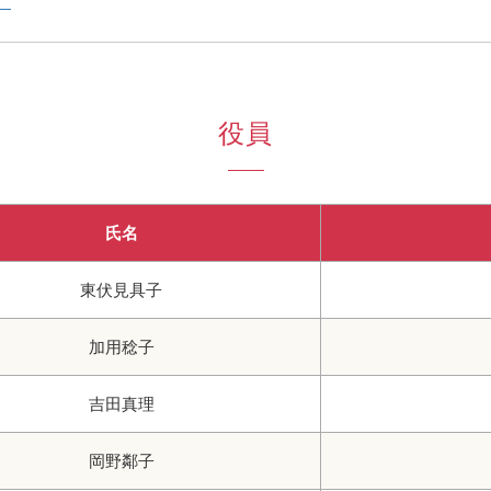
）
役員
氏名
東伏見具子
加用稔子
吉田真理
岡野鄰子