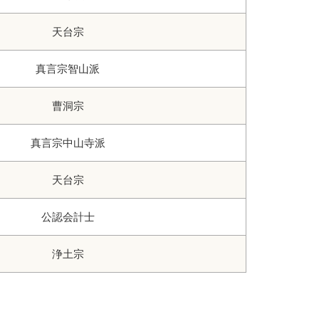
天台宗
真言宗智山派
曹洞宗
真言宗中山寺派
天台宗
公認会計士
浄土宗