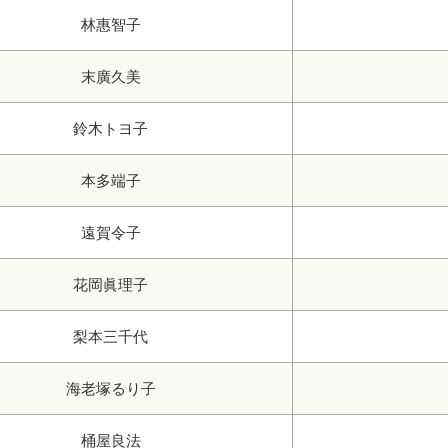
林惠智子
末廣久美
鈴木トヨ子
本多端子
遠賀令子
花岡眞理子
梨本三千代
海老塚るり子
桶屋良法