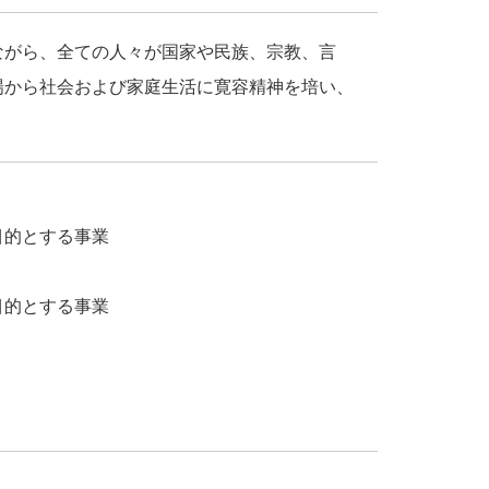
ながら、全ての人々が国家や民族、宗教、言
場から社会および家庭生活に寛容精神を培い、
目的とする事業
目的とする事業