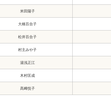
米田陽子
大橋百合子
松井百合子
村主みや子
湯浅正江
木村匡成
髙﨑悦子