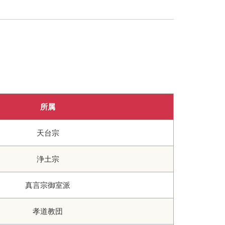
所属
天台宗
浄土宗
真言宗御室派
孝道教団