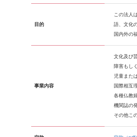
この法人
目的
語、文化
国内外の
文化及び
障害もし
児童また
事業内容
国際相互
各種仏教
機関誌の
その他こ